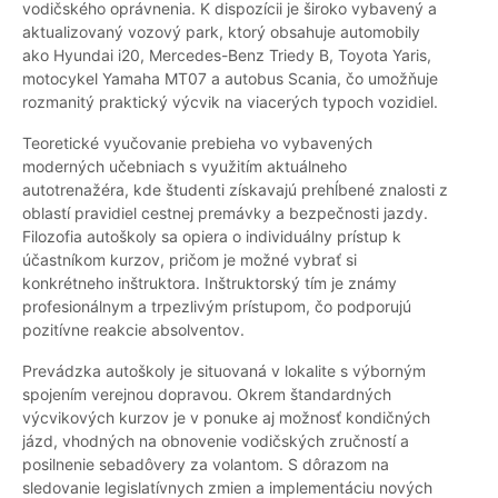
vodičského oprávnenia. K dispozícii je široko vybavený a
aktualizovaný vozový park, ktorý obsahuje automobily
ako Hyundai i20, Mercedes-Benz Triedy B, Toyota Yaris,
motocykel Yamaha MT07 a autobus Scania, čo umožňuje
rozmanitý praktický výcvik na viacerých typoch vozidiel.
Teoretické vyučovanie prebieha vo vybavených
moderných učebniach s využitím aktuálneho
autotrenažéra, kde študenti získavajú prehĺbené znalosti z
oblastí pravidiel cestnej premávky a bezpečnosti jazdy.
Filozofia autoškoly sa opiera o individuálny prístup k
účastníkom kurzov, pričom je možné vybrať si
konkrétneho inštruktora. Inštruktorský tím je známy
profesionálnym a trpezlivým prístupom, čo podporujú
pozitívne reakcie absolventov.
Prevádzka autoškoly je situovaná v lokalite s výborným
spojením verejnou dopravou. Okrem štandardných
výcvikových kurzov je v ponuke aj možnosť kondičných
jázd, vhodných na obnovenie vodičských zručností a
posilnenie sebadôvery za volantom. S dôrazom na
sledovanie legislatívnych zmien a implementáciu nových