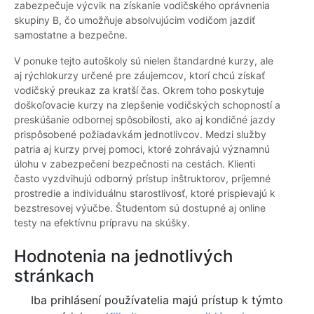
zabezpečuje výcvik na získanie vodičského oprávnenia
skupiny B, čo umožňuje absolvujúcim vodičom jazdiť
samostatne a bezpečne.
V ponuke tejto autoškoly sú nielen štandardné kurzy, ale
aj rýchlokurzy určené pre záujemcov, ktorí chcú získať
vodičský preukaz za kratší čas. Okrem toho poskytuje
doškoľovacie kurzy na zlepšenie vodičských schopností a
preskúšanie odbornej spôsobilosti, ako aj kondičné jazdy
prispôsobené požiadavkám jednotlivcov. Medzi služby
patria aj kurzy prvej pomoci, ktoré zohrávajú významnú
úlohu v zabezpečení bezpečnosti na cestách. Klienti
často vyzdvihujú odborný prístup inštruktorov, príjemné
prostredie a individuálnu starostlivosť, ktoré prispievajú k
bezstresovej výučbe. Študentom sú dostupné aj online
testy na efektívnu prípravu na skúšky.
Hodnotenia na jednotlivých
stránkach
Iba prihlásení používatelia majú prístup k týmto