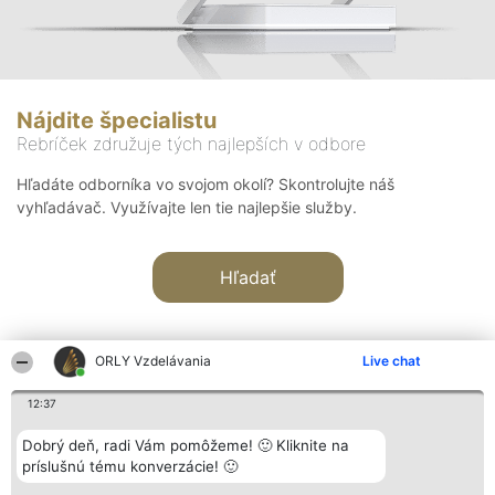
Nájdite špecialistu
Rebríček združuje tých najlepších v odbore
Hľadáte odborníka vo svojom okolí? Skontrolujte náš
vyhľadávač. Využívajte len tie najlepšie služby.
Hľadať
ORLY Vzdelávania
Live chat
12:37
Organizátor hodnotenia
Hodnotenie
Kontakt
Dobrý deň, radi Vám pomôžeme! 🙂 Kliknite na
Bright Side Solutions sp. z o.
Laureáti
Kontakt
príslušnú tému konverzácie! 🙂
o. sp. k.
Lista
ul. Ruska 22
wszystkich