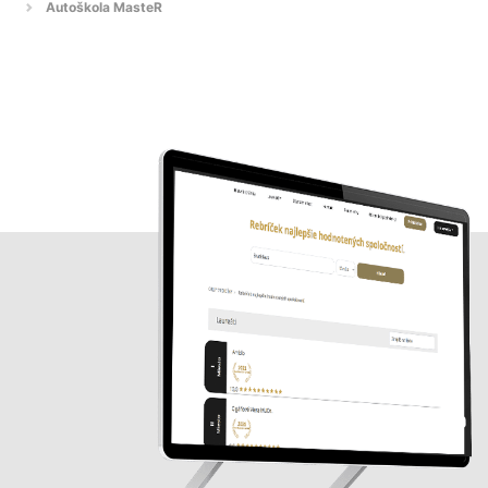
Autoškola MasteR