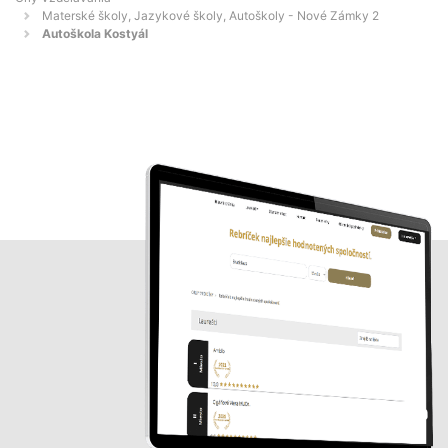
Materské školy, Jazykové školy, Autoškoly - Nové Zámky 2
Autoškola Kostyál