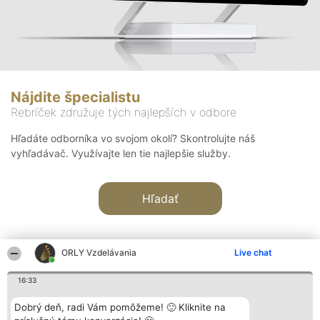
Nájdite špecialistu
Rebríček združuje tých najlepších v odbore
Hľadáte odborníka vo svojom okolí? Skontrolujte náš
vyhľadávač. Využívajte len tie najlepšie služby.
Hľadať
ORLY Vzdelávania
Live chat
16:33
Organizátor hodnotenia
Hodnotenie
Kontakt
Dobrý deň, radi Vám pomôžeme! 🙂 Kliknite na
Bright Side Solutions sp. z o.
Laureáti
Kontakt