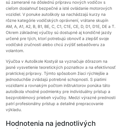
sú zamerané na dôslednú prípravu nových vodičov s
cieľom dosiahnuť bezpečné a isté ovládanie motorových
vozidiel. V ponuke autoškoly sa nachádzajú kurzy na
rôzne kategórie vodičských oprávnení, vrátane skupín
AM, A, A1, A2, B, B1, BE, C, C1, C1E, CE, D, D1, D1E, DE a T.
Okrem základnej výučby sú dostupné aj kondičné jazdy
určené pre tých, ktorí potrebujú obnoviť a zlepšiť svoje
vodičské zručnosti alebo chcú zvýšiť sebadôveru za
volantom.
Výučba v Autoškole Kostyál sa vyznačuje dôrazom na
jasné vysvetlenie teoretických poznatkov a na efektívnosť
praktickej prípravy. Týmto spôsobom žiaci rýchlejšie a
jednoduchšie zvládajú potrebné schopnosti. S piatimi
vozidlami a rovnakým počtom inštruktorov ponúka táto
autoškola vhodné podmienky pre individuálny prístup a
bezproblémový priebeh výučby. Medzi výrazné prednosti
patrí profesionálny prístup a detailné prepracovanie
výkladu.
Hodnotenia na jednotlivých