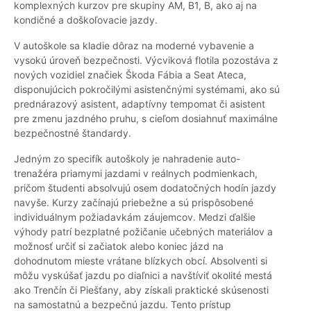
komplexných kurzov pre skupiny AM, B1, B, ako aj na
kondičné a doškoľovacie jazdy.
V autoškole sa kladie dôraz na moderné vybavenie a
vysokú úroveň bezpečnosti. Výcviková flotila pozostáva z
nových vozidiel značiek Škoda Fábia a Seat Ateca,
disponujúcich pokročilými asistenčnými systémami, ako sú
prednárazový asistent, adaptívny tempomat či asistent
pre zmenu jazdného pruhu, s cieľom dosiahnuť maximálne
bezpečnostné štandardy.
Jedným zo specifík autoškoly je nahradenie auto-
trenažéra priamymi jazdami v reálnych podmienkach,
pričom študenti absolvujú osem dodatočných hodín jazdy
navyše. Kurzy začínajú priebežne a sú prispôsobené
individuálnym požiadavkám záujemcov. Medzi ďalšie
výhody patrí bezplatné požičanie učebných materiálov a
možnosť určiť si začiatok alebo koniec jázd na
dohodnutom mieste vrátane blízkych obcí. Absolventi si
môžu vyskúšať jazdu po diaľnici a navštíviť okolité mestá
ako Trenčín či Piešťany, aby získali praktické skúsenosti
na samostatnú a bezpečnú jazdu. Tento prístup