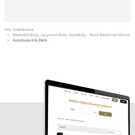
Orly Vzdelávania
Materské školy, Jazykové školy, Autoškoly - Nové Mesto nad Váhom
Autoškola KALINKA