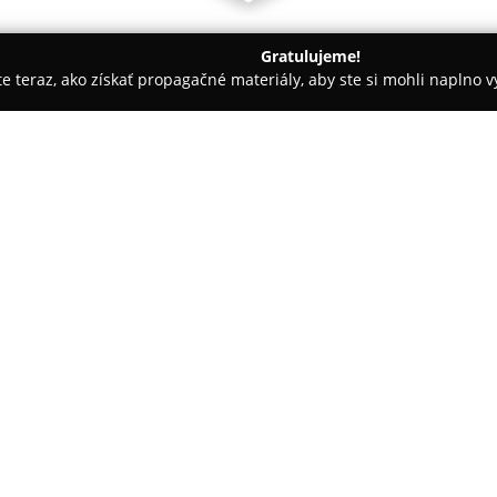
Gratulujeme!
ite teraz, ako získať propagačné materiály, aby ste si mohli naplno 
 Autoškoly - Bratislava
Autoškola Junior
O spoločnosti:
Autoškola Junior
pôsobí na Ruž
môže pochváliť dlhodobou tradí
rokov dosiahla značný počet ú
poskytovanie komplexných teor
získanie vodičského oprávneni
V ponuke tejto autoškoly sú ku
jazdy, školenia pre vodičov z p
pre školy. Klienti majú k dispo