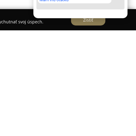
Zistiť
vychutnať svoj úspech.
inovskej 3 v Bratislave už od roku 1992, čím sa
ciou v oblasti vzdelávania vodičov. V priebehu
spešných absolventov a zameriava sa na
etických a praktických zručností potrebných na
a.
rzy na vodičský preukaz skupín A a B, kondičné
ovolania, referentské vozidlá i dopravná výchova
zícii individuálny prístup, moderné, klimatizované