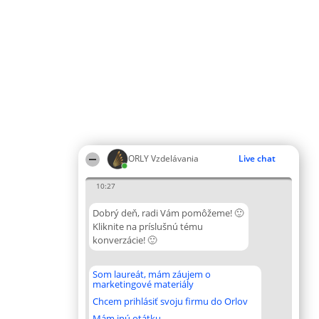
ORLY Vzdelávania
Live chat
10:27
Dobrý deň, radi Vám pomôžeme! 🙂
Kliknite na príslušnú tému
konverzácie! 🙂
Som laureát, mám záujem o
marketingové materiály
Chcem prihlásiť svoju firmu do Orlov
Mám inú otátku