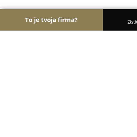
To je tvoja firma?
Zist
Orly Vzdelávania
Materské školy, Jazykové školy,
Autoškola Junior
9.5
(115)
Bratislava, Ružinovská 3
Zobraziť telefónne číslo