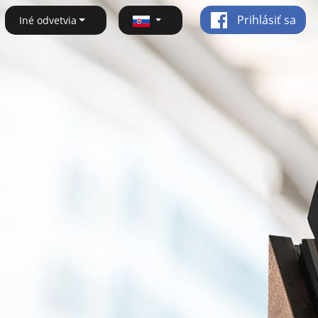
Prihlásiť sa
Iné odvetvia