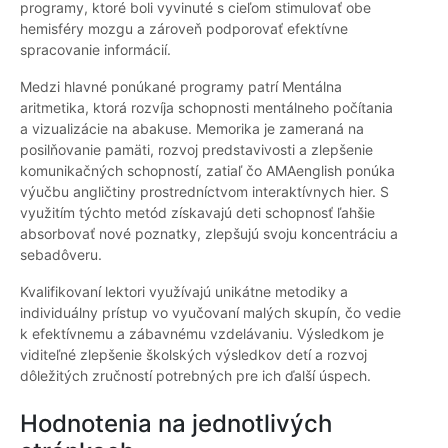
programy, ktoré boli vyvinuté s cieľom stimulovať obe
hemisféry mozgu a zároveň podporovať efektívne
spracovanie informácií.
Medzi hlavné ponúkané programy patrí Mentálna
aritmetika, ktorá rozvíja schopnosti mentálneho počítania
a vizualizácie na abakuse. Memorika je zameraná na
posilňovanie pamäti, rozvoj predstavivosti a zlepšenie
komunikačných schopností, zatiaľ čo AMAenglish ponúka
výučbu angličtiny prostredníctvom interaktívnych hier. S
využitím týchto metód získavajú deti schopnosť ľahšie
absorbovať nové poznatky, zlepšujú svoju koncentráciu a
sebadôveru.
Kvalifikovaní lektori využívajú unikátne metodiky a
individuálny prístup vo vyučovaní malých skupín, čo vedie
k efektívnemu a zábavnému vzdelávaniu. Výsledkom je
viditeľné zlepšenie školských výsledkov detí a rozvoj
dôležitých zručností potrebných pre ich ďalší úspech.
Hodnotenia na jednotlivých