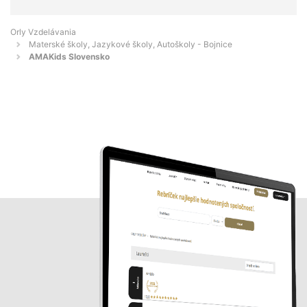
Orly Vzdelávania
Materské školy, Jazykové školy, Autoškoly - Bojnice
AMAKids Slovensko