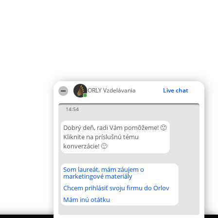
ORLY Vzdelávania
Live chat
14:54
Dobrý deň, radi Vám pomôžeme! 🙂
Kliknite na príslušnú tému
konverzácie! 🙂
Som laureát, mám záujem o
marketingové materiály
Chcem prihlásiť svoju firmu do Orlov
Mám inú otátku