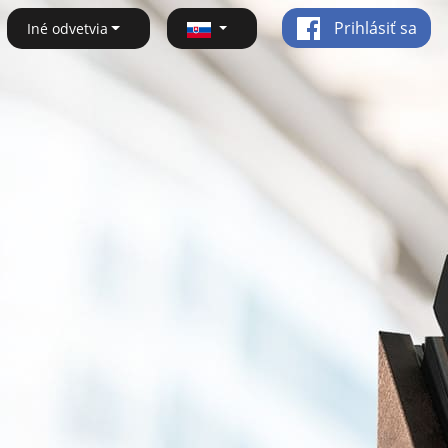
Prihlásiť sa
Iné odvetvia