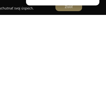
Zistiť
vychutnať svoj úspech.
projekt Národnej banky Slovenska, ktorý sa
 gramotnosti medzi obyvateľmi. V rámci svojich
ryhodné a nezávislé finančné vzdelávanie, pričom
iu vo finančných otázkach bežných ľudí. Snaží sa
čného vzdelávania tým, že ho sprístupňuje v
.
vacie aktivity určené širokému spektru cieľových
entov, rodín i zraniteľných komunít po celom
erými školami a realizuje programy ako DoFin a
 materiály typu Finančný chodník a Príbehy z