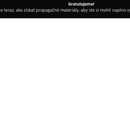
Gratulujeme!
ite teraz, ako získať propagačné materiály, aby ste si mohli naplno 
, Autoškoly - Kremnica
5peňazí
O spoločnosti:
5peňazí
predstavuje výnimočný 
sústreďuje na rozvoj finančnej
aktivít ponúka neplatené, dôve
jeho cieľom je uľahčiť orientác
zmeniť tradičné vnímanie finan
zážitkovej a interaktívnej forme
Projekt pripravuje rôzne vzdelá
skupín, vrátane školákov, štud
Slovensku. Spolupracuje s viac
Peňažný štvorboj či pripravuje