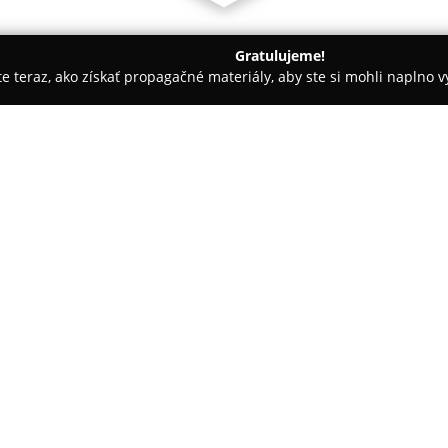
Gratulujeme!
ite teraz, ako získať propagačné materiály, aby ste si mohli naplno 
 Autoškoly - Šaľa
Slobodná domškola a škôlka pod Orechom s
rechom s waldorfskou
O spoločnosti:
Domškola a škôlka pod Orec
vzdelávania a starostlivosti pr
waldorfskej pedagogiky a prvk
napomáhajú všestrannému rozv
plnohodnotné a radostné detst
pochopenie prirodzených život
Prírodné prostredie má v tejto
zdroj učenia, kde sú vzťahy a 