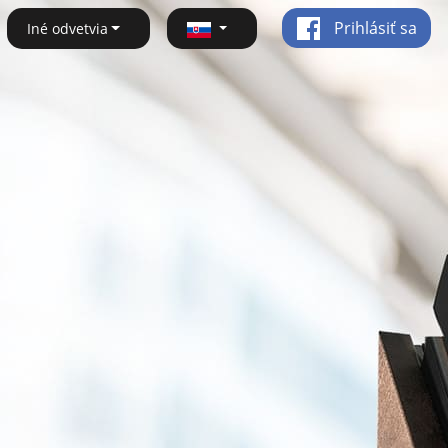
Prihlásiť sa
Iné odvetvia