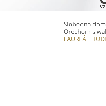
Slobodná domš
Orechom s wa
LAUREÁT HOD