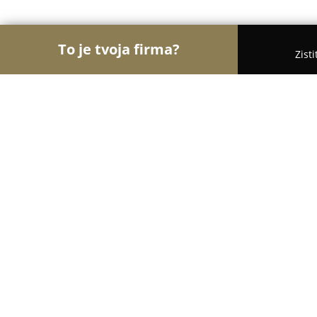
To je tvoja firma?
Zist
Orly Vzdelávania
Materské školy, Jazykové školy,
Slobodná domškola a škôlka pod O
pedagogikou
8.5
(6)
Šaľa, Narcisová 21