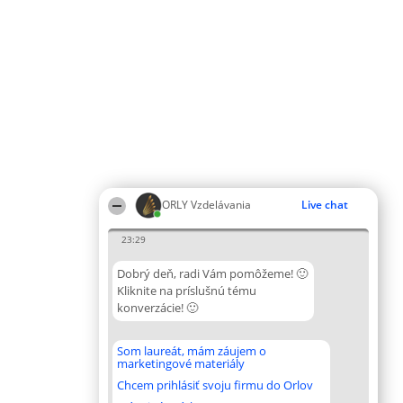
ORLY Vzdelávania
Live chat
23:29
Dobrý deň, radi Vám pomôžeme! 🙂
Kliknite na príslušnú tému
konverzácie! 🙂
Som laureát, mám záujem o
marketingové materiály
Chcem prihlásiť svoju firmu do Orlov