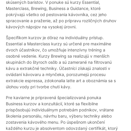
skúsených baristov. V ponuke sú kurzy Essential,
Masterclass, Brewing, Business a Guidance, ktoré
pokrývajú všetko od pestovania kávovníka, cez jeho
spracovanie a praženie, až po prípravu rozličných druhov
kávových nápojov na vysokej úrovni.
Špecifikom kurzov je dôraz na individuálny prístup.
Essential a Masterclass kurzy sú určené pre maximálne
dvoch účastníkov, čo umožňuje intenzívny tréning a
osobné vedenie. Kurzy Brewing sa realizujú v menších
skupinách do štyroch osôb a sú zamerané na filtrovanú
kávu a extrakčné techniky. Účastníci získajú znalosti v
ovládaní kávovaru a mlynčeka, porozumejú procesu
extrakcie espressa, zdokonalia latte art a oboznámia sa s
úlohou vody pri tvorbe chuti kávy.
Pre kaviarne je pripravená špecializovaná ponuka
Business kurzov a konzultácií, ktoré sa flexibilne
prispôsobujú individuálnym potrebám podnikov, vrátane
školenia personálu, návrhu baru, výberu techniky alebo
zostavenia kávového menu. Po úspešnom ukončení
každého kurzu je absolventom odovzdaný certifikát, ktorý