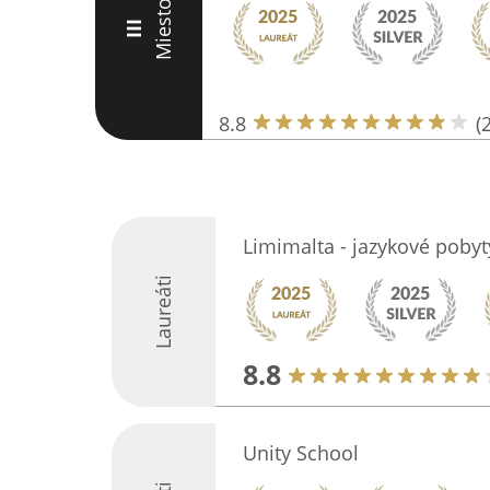
Miesto
III
8.8
(
Limimalta - jazykové pobyt
Laureáti
8.8
Unity School