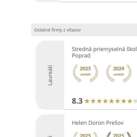
Ostatné firmy z viťazov
Stredná priemyselná škol
Poprad
Laureáti
8.3
Helen Doron Prešov