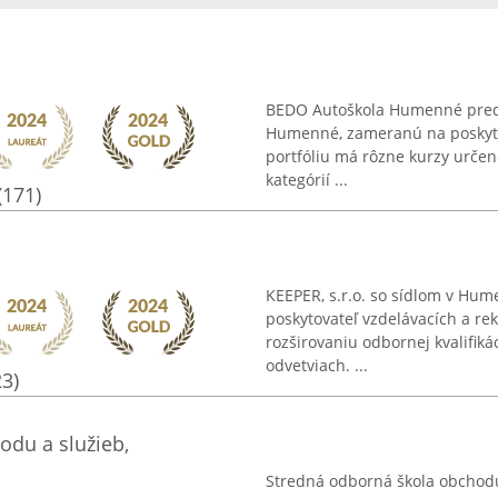
BEDO Autoškola Humenné predst
Humenné, zameranú na poskyto
portfóliu má rôzne kurzy určen
kategórií ...
(171)
KEEPER, s.r.o. so sídlom v Hu
poskytovateľ vzdelávacích a re
rozširovaniu odbornej kvalifik
odvetviach. ...
23)
odu a služieb,
Stredná odborná škola obchod