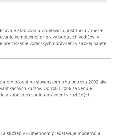
avuje etablovanú vzdelávaciu inštitúciu v meste
vanie komplexnej prípravy budúcich vodičov. V
é pre získanie vodičských oprávnení v širokej palete
mennom pôsobí na slovenskom trhu od roku 2002 ako
kvalifikačných kurzov. Od roku 2006 sa venuje
ácie a zabezpečovaniu oprávnení v rozličných
u a služieb v Humennom predstavuje modernú a