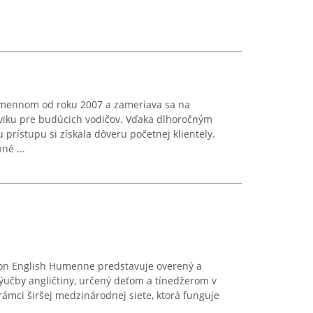
mennom od roku 2007 a zameriava sa na
viku pre budúcich vodičov. Vďaka dlhoročným
prístupu si získala dôveru početnej klientely.
né ...
on English Humenne predstavuje overený a
ýučby angličtiny, určený deťom a tínedžerom v
ámci širšej medzinárodnej siete, ktorá funguje