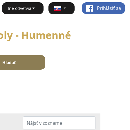
Prihlásiť sa
Iné odvetvia
koly - Humenné
Hľadať