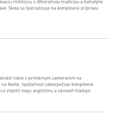
ávaciu inštitúciu s dlhoročnou tradíciou a bohatými
ve. Škola sa špecializuje na komplexnú prípravu
pätnásť rokov s primárnym zameraním na
v na Malte. Spoločnosť zabezpečuje komplexné
hcú zlepšiť svoju angličtinu a zároveň hľadajú