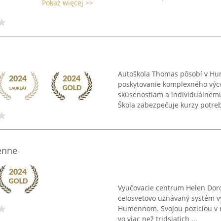
Pokaż więcej >>
Autoškola Thomas pôsobí v Hu
poskytovanie komplexného výc
skúsenostiam a individuálnemu 
Škola zabezpečuje kurzy potreb
enne
Vyučovacie centrum Helen Dor
celosvetovo uznávaný systém v
Humennom. Svojou pozíciou v r
vo viac než tridsiatich ...