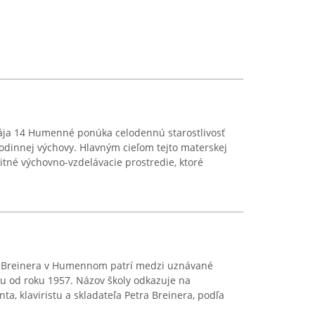
ája 14 Humenné ponúka celodennú starostlivosť
odinnej výchovy. Hlavným cieľom tejto materskej
litné výchovno-vzdelávacie prostredie, ktoré
a Breinera v Humennom patrí medzi uznávané
iou od roku 1957. Názov školy odkazuje na
a, klaviristu a skladateľa Petra Breinera, podľa