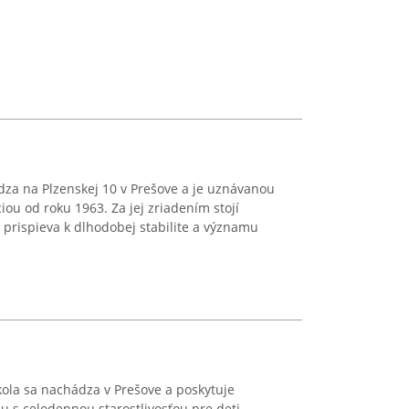
dza na Plzenskej 10 v Prešove a je uznávanou
ciou od roku 1963. Za jej zriadením stojí
 prispieva k dlhodobej stabilite a významu
ola sa nachádza v Prešove a poskytuje
 s celodennou starostlivosťou pre deti.