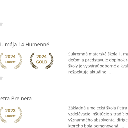
 1. mája 14 Humenné
Súkromná materská škola 1. m
deťom a predstavuje doplnok r
školy je vytvárať odborné a kva
rešpektuje aktuálne ...
etra Breinera
Základná umelecká škola Petr
vzdelávacie inštitúcie s tradíc
významného absolventa, dirigent
ktorého bola pomenovaná. ...