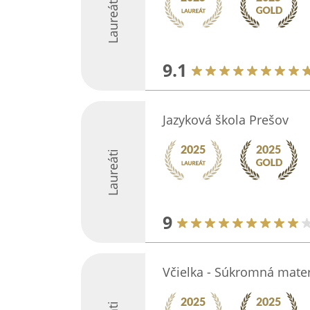
Laureáti
9.1
Jazyková škola Prešov
Laureáti
9
Včielka - Súkromná mater