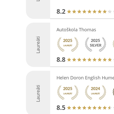
8.2
Autoškola Thomas
Laureáti
8.8
Helen Doron English Hum
Laureáti
8.5