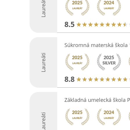
Laureáti
8.5
Súkromná materská škola
Laureáti
8.8
Základná umelecká škola P
Laureáti