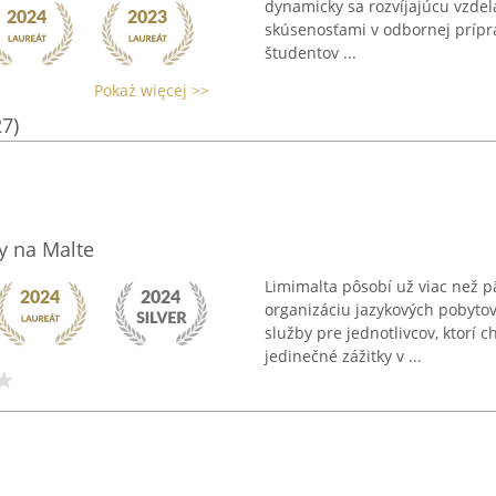
dynamicky sa rozvíjajúcu vzdel
skúsenosťami v odbornej prípra
študentov ...
Pokaż więcej >>
27)
y na Malte
Limimalta pôsobí už viac než 
organizáciu jazykových pobyto
služby pre jednotlivcov, ktorí c
jedinečné zážitky v ...