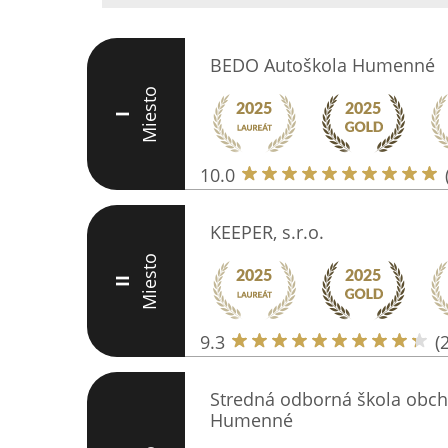
BEDO Autoškola Humenné
Miesto
I
10.0
KEEPER, s.r.o.
Miesto
II
9.3
(
Stredná odborná škola obch
Humenné