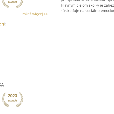
Hlavným cieľom škôlky je zabezp
sústreďuje na sociálno-emocioná
Pokaż więcej >>
SA